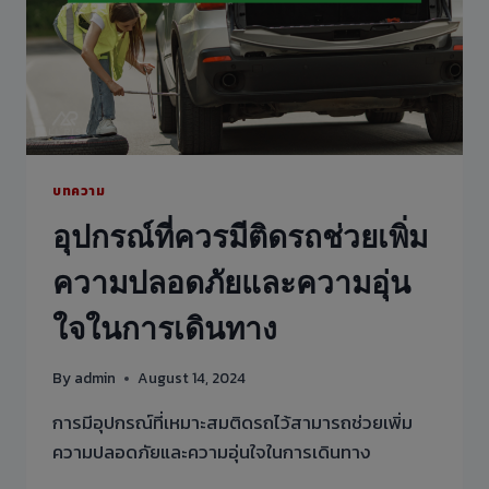
รมา
อบรม
ให้
ความ
รู้
เกี่ยว
กับ
ประกัน
ภัย
บทความ
สิน
อุปกรณ์ที่ควรมีติดรถช่วยเพิ่ม
เชื่อ
ทางการ
ความปลอดภัยและความอุ่น
ค้า
(TRADE
ใจในการเดินทาง
CREDIT
INSURANCE)
แก่
By
admin
August 14, 2024
พนักงาน
บริษัท
การมีอุปกรณ์ที่เหมาะสมติดรถไว้สามารถช่วยเพิ่ม
ออ
ความปลอดภัยและความอุ่นใจในการเดินทาง
ล
ริ