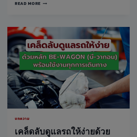
อุปกรณ์
READ MORE
สค์
ที่
คอน
ควร
ซัล
มี
แตน
ติด
ท์
รถ
จำกัด
ช่วย
เพิ่ม
ความ
ปลอดภัย
และ
ความ
อุ่น
ใจ
ใน
การ
เดิน
ทาง
บทความ
เคล็ดลับดูแลรถให้ง่ายด้วย