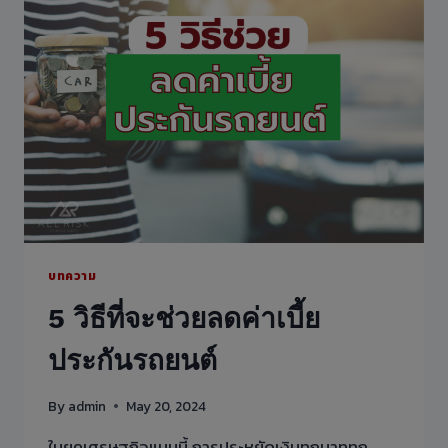
ด้วย
หลัก
𝐁𝐄-
𝐖𝐀𝐆𝐎𝐍
(บี-
วา
กอน):
พร้อม
ใช้
งาน
ทุก
การ
เดิน
บทความ
ทาง
5 วิธีที่จะช่วยลดค่าเบี้ย
ประกันรถยนต์
By
admin
May 20, 2024
ในยุคเศรษฐกิจแบบนี้ การประหยัดเงินทุกบาททุก