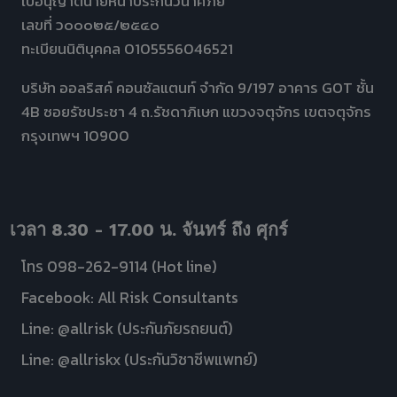
ใบอนุญาตนายหน้าประกันวินาศภัย
เลขที่ ว๐๐๐๒๕/๒๕๔๐
ทะเบียนนิติบุคคล 0105556046521
บริษัท ออลริสค์ คอนซัลแตนท์ จำกัด 9/197 อาคาร GOT ชั้น
4B ซอยรัชประชา 4 ถ.รัชดาภิเษก แขวงจตุจักร เขตจตุจักร
กรุงเทพฯ 10900
เวลา 8.30 - 17.00 น. จันทร์ ถึง ศุกร์
โทร 098-262-9114 (Hot line)
Facebook: All Risk Consultants
Line: @allrisk (ประกันภัยรถยนต์)
Line: @allriskx (ประกันวิชาชีพแพทย์)