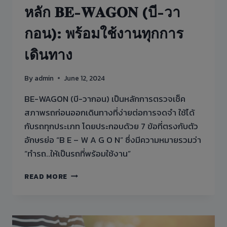
หลัก 𝐁𝐄-𝐖𝐀𝐆𝐎𝐍 (บี-วา
กอน): พร้อมใช้งานทุกการ
เดินทาง
By
admin
June 12, 2024
BE-WAGON (บี-วากอน) เป็นหลักการตรวจเช็ค
สภาพรถก่อนออกเดินทางที่ง่ายต่อการจดจำ ใช้ได้
กับรถทุกประเภท โดยประกอบด้วย 7 ข้อที่ตรงกับตัว
อักษรย่อ “B E – W A G O N” ซึ่งมีความหมายรวมว่า
“ทำรถ..ให้เป็นรถที่พร้อมใช้งาน”
เคล็ด
READ MORE
ลับ
ดูแล
รถ
ให้
ง่าย