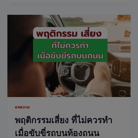
อยู่
ดีๆ
แล้ว
เกิด
อุบัติเหตุ
รถ
ชนก
ลาง
ถนน
เคลื่อน
ย้าย
รถ
ได้
ไหม?
บทความ
พฤติกรรมเสี่ยง ที่ไม่ควรทำ
เมื่อขับขี่รถบนท้องถนน