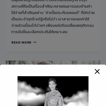
สตางค์ถือเป็นเรื่องสำคัญ หลายคนอาจมองข้ามค่า
ใช้จ่ายที่สำคัญอย่าง “ค่าเบี้ยประกันรถยนต์” ที่มักจ่าย
เป็นประจำทุกปี แต่รู้หรือไม่ว่า เราสามารถลดค่าใช้
จ่ายส่วนนี้ลงได้ง่ายๆ เพียงแค่ปรับเปลี่ยนพฤติกรรม
การขับขี่และเลือกประกันให้เหมาะสม
5
READ MORE
วิธี
ที่
จะ
ช่วย
ลด
ค่า
เบี้ย
ประกัน
รถยนต์