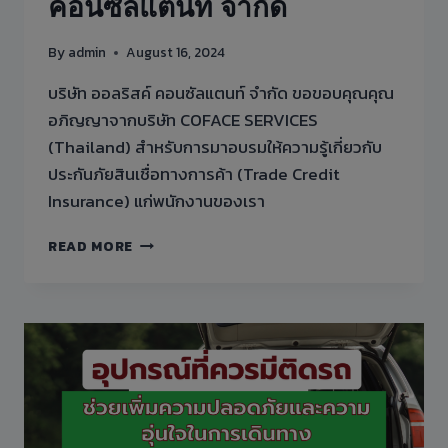
คอนซัลแตนท์ จำกัด
กับ
บริษัท
ออ
By
admin
August 16, 2024
ล
ริ
บริษัท ออลริสค์ คอนซัลแตนท์ จำกัด ขอขอบคุณคุณ
สค์
อภิญญาจากบริษัท COFACE SERVICES
คอน
(Thailand) สำหรับการมาอบรมให้ความรู้เกี่ยวกับ
ซัล
แตน
ประกันภัยสินเชื่อทางการค้า (Trade Credit
ท์
Insurance) แก่พนักงานของเรา
จำกัด
คุณ
READ MORE
อภิญญา
จาก
บริษัท
COFACE
SERVICES
(THAILAND)
ได้
ให้
เกีย