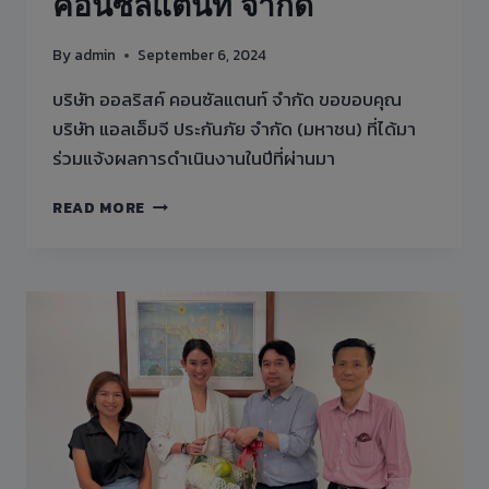
คอนซัลแตนท์ จำกัด
By
admin
September 6, 2024
บริษัท ออลริสค์ คอนซัลแตนท์ จำกัด ขอขอบคุณ
บริษัท แอลเอ็มจี ประกันภัย จำกัด (มหาชน) ที่ได้มา
ร่วมแจ้งผลการดำเนินงานในปีที่ผ่านมา
บริษัท
READ MORE
แอล
เอ็ม
จี
ประกัน
ภัย
จำกัด
(มหาชน)
และ
คุณ
พี
รพงษ์
ผู้