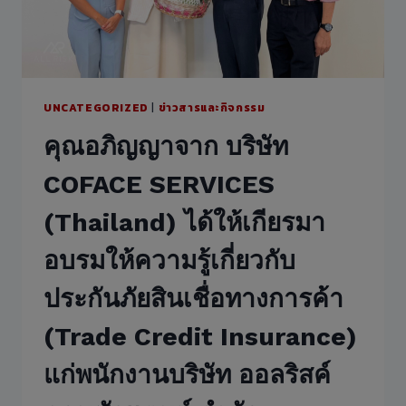
จัดการ
ฝ่าย
ขาย
และ
การ
ตลาด
UNCATEGORIZED
|
ข่าวสารและกิจกรรม
คน
คุณอภิญญาจาก บริษัท
ใหม่
ได้
COFACE SERVICES
มา
ร่วม
(Thailand) ได้ให้เกียรมา
แจ้ง
ผล
อบรมให้ความรู้เกี่ยวกับ
การ
ดำเนิน
ประกันภัยสินเชื่อทางการค้า
งาน
ใน
(Trade Credit Insurance)
ปี
ที่
แก่พนักงานบริษัท ออลริสค์
ผ่าน
ให้