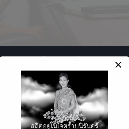
บริษัท ออลริสค์ คอนซัลแตนท์ จำกัด
ALL RISK Consultant Co., Ltd.
ใบอนุญาตนายหน้าประกันวินาศภัย
เลขที่ ว๐๐๐๒๕/๒๕๔๐
ทะเบียนนิติบุคคล 0105556046521
บริษัท ออลริสค์ คอนซัลแตนท์ จำกัด 9/197 อาคาร GOT ชั้น
4B ซอยรัชประชา 4 ถ.รัชดาภิเษก แขวงจตุจักร เขตจตุจักร
กรุงเทพฯ 10900