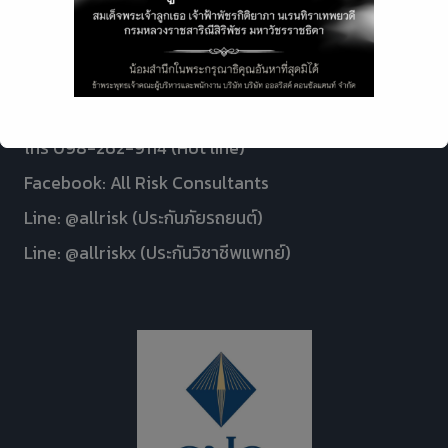
เวลา 8.30 - 17.00 น. จันทร์ ถึง ศุกร์
โทร 098-262-9114 (Hot line)
Facebook: All Risk Consultants
This will close in
7
seconds
Line: @allrisk (ประกันภัยรถยนต์)
Line: @allriskx (ประกันวิชาชีพแพทย์)