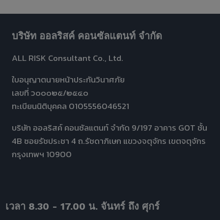
บริษัท ออลริสค์ คอนซัลแตนท์ จำกัด
ALL RISK Consultant Co., Ltd.
ใบอนุญาตนายหน้าประกันวินาศภัย
เลขที่ ว๐๐๐๒๕/๒๕๔๐
ทะเบียนนิติบุคคล 0105556046521
บริษัท ออลริสค์ คอนซัลแตนท์ จำกัด 9/197 อาคาร GOT ชั้น
4B ซอยรัชประชา 4 ถ.รัชดาภิเษก แขวงจตุจักร เขตจตุจักร
กรุงเทพฯ 10900
เวลา 8.30 - 17.00 น. จันทร์ ถึง ศุกร์