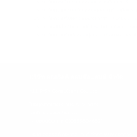
– ประกันภัยการเสี่ยงภัยทุกชนิดในการติดตั้งเครื่อ
– ประกันภัยความเสี่ยงภัยทุกชนิดของเครื่องมือแล
– ประกันภัยความรับผิดจากผลิตภัณฑ์ (Product Lia
– ประกันภัยขนส่งสินค้าภายในประเทศ (Inland Tran
– ประกันภัยความรับผิดของผู้ขนส่ง (Carrier Liabi
บริษัท ออลริสค์ คอนซัลแตนท์ จำกัด
ALL RISK Consultant Co., Ltd.
ใบอนุญาตนายหน้าประกันวินาศภัย
เลขที่ ว๐๐๐๒๕/๒๕๔๐
ทะเบียนนิติบุคคล 0105556046521
บริษัท ออลริสค์ คอนซัลแตนท์ จำกัด 9/197 อาคาร