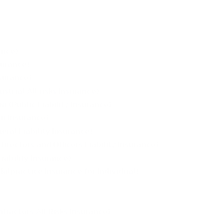
ance)
nsurance)
nsurance)
ustrial All risks Insurance)
 (Public Liability Insurance)
ion Insurance)
eral Liability Insurance)
Directors and Officers Liability Insurance)
Liability Insurance)
Malpractice Insurance for Individual)
ontractors All Risks Insurance)