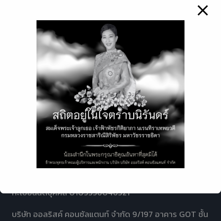
บริษัท ทิพยประกันภัย จำกัด (มหาชน) ได้ให้เกียรติมา
แจ้งผลการดำเนินการในปีที่ผ่านมา พร้อมได้พูดคุย
เกี่ยวกับภาพรวมแนวทางในการพัฒนาธุรกิจเพื่อ
เติบโตร่วมกันในอนาคต
บริษัท
READ MORE
ทิพย
ประกัน
ภัย
จำกัด
(มหาชน)
บริษัท ออลริสค์ คอนซัลแตนท์ จำกัด
แจ้ง
ผล
ALL RISK Consultant Co., Ltd.
การ
ดำเนิน
ใบอนุญาตนายหน้าประกันวินาศภัย
การ
ใน
เลขที่ ว๐๐๐๒๕/๒๕๔๐
ปี
ทะเบียนนิติบุคคล 0105556046521
ที่
ผ่าน
This will close in
7
seconds
บริษัท ออลริสค์ คอนซัลแตนท์ จำกัด 9/197 อาคาร GOT ชั้น
มา