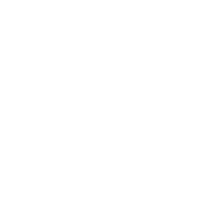
การมีอุปกรณ์ที่เหมาะ
อุปกรณ์ที่ควรมีติดรถ
ชุดเครื่องมือพื้นฐ
ประแจ สำหรับขันน็
คีม สำหรับตัดหรือ
ไขควง ทั้งแบบหัวแ
สายพ่วงแบตเตอรี
ใช้กรณีที่แบตเตอรี
ปั๊มลมแบบพกพา
สำหรับเติมลมยางก