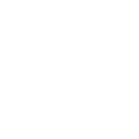
กรณีที่รถเสียหรือไม่สามารถขับได้
ดด ฝน และฝุ่น
พท์ในรถ
ศัพท์ของคุณมีแบตเตอรี่พร้อมใช้ในกรณีฉุกเฉิน
ี่สัญญาณมือถือหรืออินเทอร์เน็ตไม่ดี
ารแห้ง
ถนาน ๆ ในที่ห่างไกล ยังมีน้ำและขนมไว้รองท้อง น้ำเปล่ายังสามารถ
่ม
นช่วงที่มีฝนตกหรืออากาศเย็น
ี้ติดรถไว้จะช่วยให้คุณสามารถรับมือกับสถานการณ์ฉุกเฉินได้ดียิ่งข
้น1
#
ประกันชั้น2
#
ประกันชั้น2+ ประกันชั้น3+
#
ประกันชั้น3
#
ประกันร