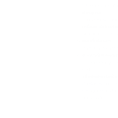
ใช้เมื่อต้องลากรถใน
ผ้าคลุมรถ
ช่วยป้องกันรถจากแ
เครื่องชาร์จโทรศั
เพื่อให้แน่ใจว่าโทร
แผนที่หรือ GPS
สำหรับนำทางในกรณีท
ขวดน้ำดื่มและอาห
กรณีต้องติดอยู่ในร
ร้อนได้
เสื้อกันฝนหรือผ้าห
สำหรับการเดินทางใ
การมีอุปกรณ์เหล่าน
มั่นใจมากขึ้น
Post
#
ขับขี่ปลอดภัย
#
ประกันชั
Tags: