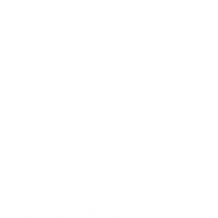
NEXT
E SERVICES (Thailand) ได้
วกับประกันภัยสินเชื่อทางการค้า
่พนักงานบริษัท ออลริสค์ คอน
ซัลแตนท์ จำกัด