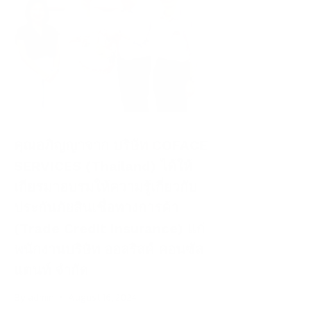
คุณอภิญญาจาก บริษัท COFACE
ทำไม
SERVICES (Thailand) ได้ให้
By
adm
เกียรมาอบรมให้ความรู้เกี่ยวกับ
ประกันภัยสินเชื่อทางการค้า
(Trade Credit Insurance) แก่
พนักงานบริษัท ออลริสค์ คอนซัล
แตนท์ จำกัด
By
admin
August 16, 2024