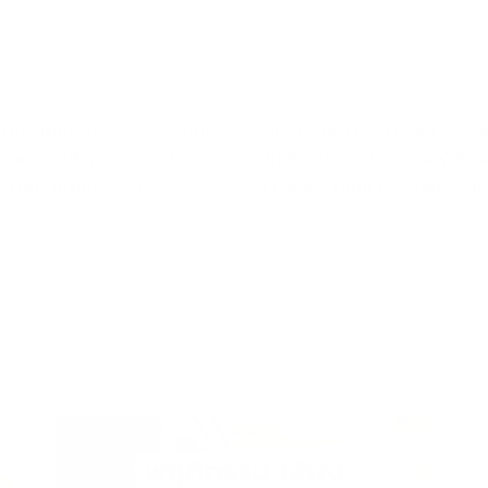
ากร ให้ความรู้เรื่องประกันภัย
คุณอภิญญาจาก บริษัท COFAC
าหน้าที่บริหาร (Directors
ให้เกียรมาอบรมให้ความรู้เกี่ย
ือ D&O Insurance)
(Trade Credit Insurance) แก