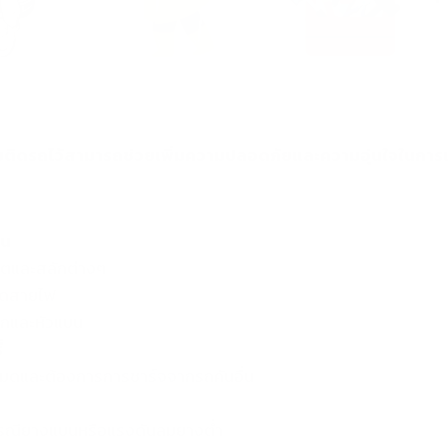
สมติดรถไว้สามารถช่วยเพิ่มความปลอดภัยและความอุ่นใจในการเด
าน
อตและสลักต่างๆ
ดัดสายไฟ
ฉกและหัวแบน
่
่หมดและต้องการการชาร์จจากรถคันอื่น
รณียางแบนหรือแรงดันลมยางต่ำ