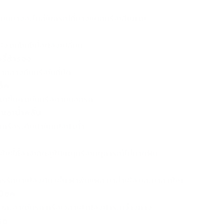
่ยนยางอะไหล่ในกรณีที่ยางแตกหรือเสียหาย
งานทันทีเมื่อต้องเปลี่ยน
ี่สำรอง
ากลางคืนหรือในที่มืด
ล็ก
เกิดขึ้นภายในหรือภายนอกรถ
และน้ำกลั่น
มันหรือระดับน้ำในหม้อน้ำต่ำ
ับขี่ที่อาจเกิดอุบัติเหตุหรือเหตุการณ์ไม่คาดฝัน
รรักษาเบื้องต้น เช่น ผ้าพันแผล ยาฆ่าเชื้อ และยาสามัญ
ปียก
ามสะอาดในรถ หรือเวลาเข้าห้องน้ำระหว่างทาง
รถ