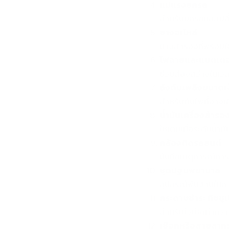
แม่แรงยกรถ
สำหรับยกรถและเปลี
ยางอะไหล่
ยางสำรองที่พร้อมใช้
ไฟฉายและแบตเตอร
ช่วยส่องสว่างในเวล
ถังดับเพลิงขนาดเ
สำหรับดับไฟที่อาจ
น้ำมันเครื่องสำรอง
ใช้เติมเมื่อระดับน้ำ
กล้องติดรถยนต์
บันทึกเหตุการณ์การข
ชุดปฐมพยาบาล
อุปกรณ์พื้นฐานในกา
กระดาษชำระ ทิชชูเ
สำหรับไว้เช็ดทำคว
เชือกหรือสายลาก